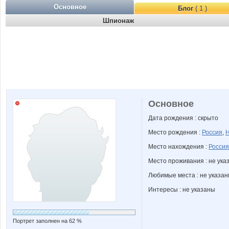
Основное
Блог
( 1 )
Шпионаж
Основное
Дата рождения : скрыто
Место рождения :
Россия
,
Н
Место нахождения :
Россия
Место проживания : не ука
Любимые места : не указа
Интересы : не указаны
Портрет заполнен на 62 %