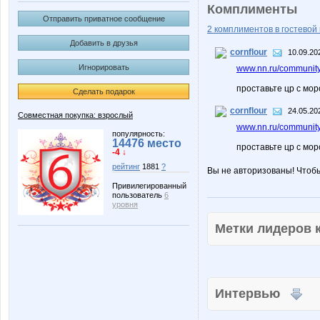
Комплименты
Отправить приватное сообщение
2 комплиментов в гостевой 
Добавить в друзья
cornflour
10.09.20
Игнорировать
www.nn.ru/community/
проставьте цр с мо
Сделать подарок
cornflour
24.05.20
Совместная покупка: взрослый
www.nn.ru/community
популярность:
14476 место
проставьте цр с мо
-4 ↓
рейтинг
1881
?
Вы не авторизованы! Чтоб
Привилегированный
пользователь
6
уровня
Метки лидеров
Интервью