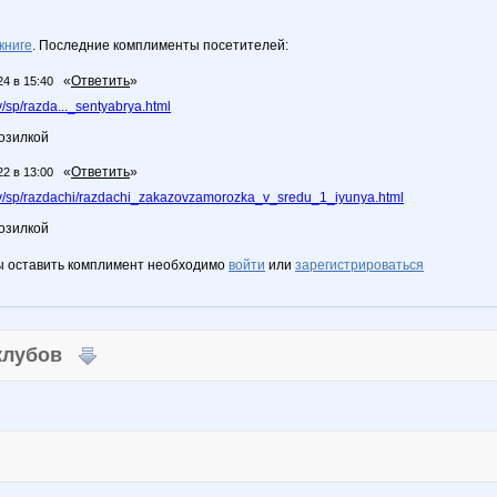
книге
. Последние комплименты посетителей:
«
Ответить
»
24 в 15:40
sp/razda..._sentyabrya.html
розилкой
«
Ответить
»
22 в 13:00
/sp/razdachi/razdachi_zakazovzamorozka_v_sredu_1_iyunya.html
розилкой
ы оставить комплимент необходимо
войти
или
зарегистрироваться
 клубов