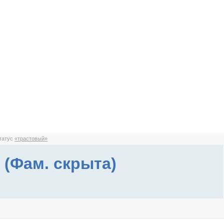
статус
«трастовый»
 (Фам. скрыта)