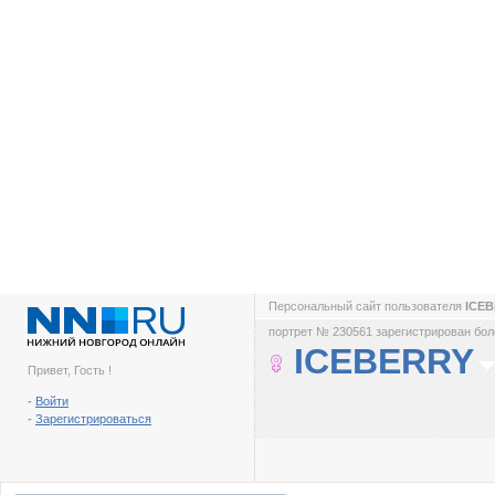
Персональный сайт пользователя
ICE
портрет № 230561 зарегистрирован боле
ICEBERRY
Привет, Гость !
-
Войти
-
Зарегистрироваться