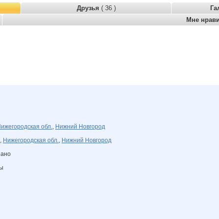
Друзья
( 36 )
Га
Мне нрав
ижегородская обл.
,
Нижний Новгород
,
Нижегородская обл.
,
Нижний Новгород
зано
ны